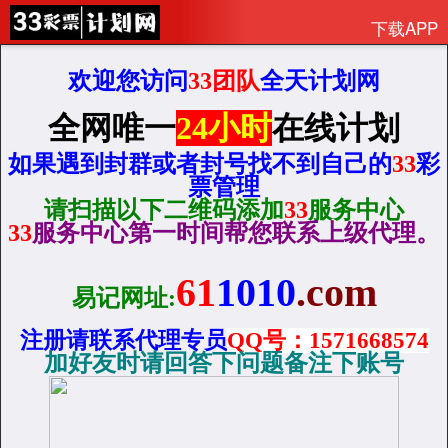
下载APP
欢迎您访问
33团队
全天计划网
全网唯一
24小时
在线计划
如果遇到封群或者封号找不到自己的
33
彩
票管理
请扫描以下二维码添加
33
服务中心
33
服务中心第一时间帮您联系上级代理。
61
1010
.com
易记网址:
注册请联系代理专员
QQ
号：1571668574
加好友时请回答下问题备注下账号